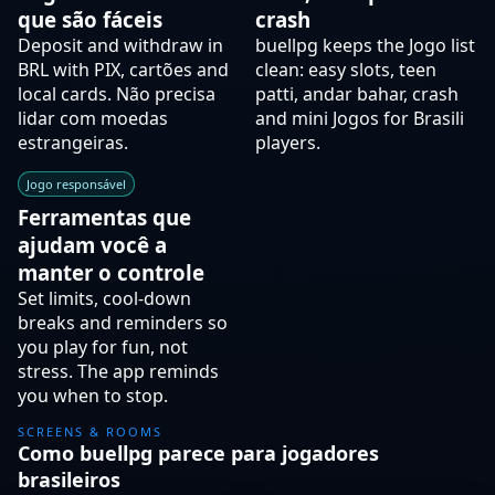
que são fáceis
crash
Deposit and withdraw in
buellpg keeps the Jogo list
BRL with PIX, cartões and
clean: easy slots, teen
local cards. Não precisa
patti, andar bahar, crash
lidar com moedas
and mini Jogos for Brasili
estrangeiras.
players.
Jogo responsável
Ferramentas que
ajudam você a
manter o controle
Set limits, cool-down
breaks and reminders so
you play for fun, not
stress. The app reminds
you when to stop.
SCREENS & ROOMS
Como buellpg parece para jogadores
brasileiros