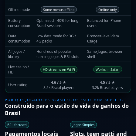
Offline mode
Some menus offline
Online only
Battery
Optimised −40% for long
Balanced for iPhone
consumption
Brasil sessions
users
Data
Low data mode for 3G /
Browser-level data
consumption
4G packs
usage
All Jogos /
Hundreds of popular
Same Jogos, browser
library
earning Jogos & BRL slots
shell
Live casino /
HD streams on Wi-Fi
Works in Safari
HD
4.6 / 5 ★
4.5 / 5 ★
User rating
8.5k Brasil players
3.2k Brasil players
POR QUE JOGADORES BRASILEIROS ESCOLHEM BUELLPG
Construído para o estilo de vida de ganhos do
Brasil
BRL focused
Jogos Simples
Pagamentos locais
Slots, teen patti and