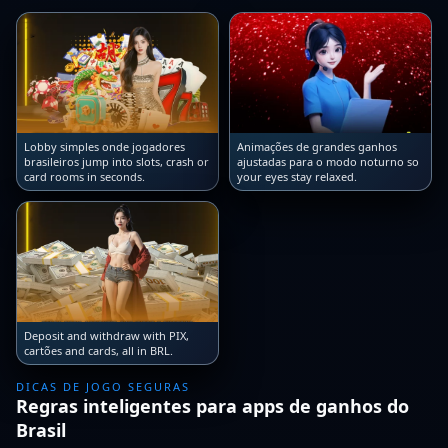
Lobby simples onde jogadores
Animações de grandes ganhos
brasileiros jump into slots, crash or
ajustadas para o modo noturno so
card rooms in seconds.
your eyes stay relaxed.
Deposit and withdraw with PIX,
cartões and cards, all in BRL.
DICAS DE JOGO SEGURAS
Regras inteligentes para apps de ganhos do
Brasil